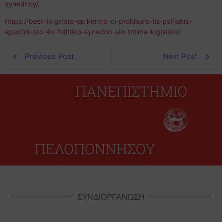
synedrioy/
https://best-tv.gr/sto-epikentro-oi-prokliseis-tis-psifiakis-
epochis-sto-4o-foititiko-synedrio-sto-tmima-logistikis/
Previous Post
Next Post
ΠΑΝΕΠΙΣΤΗΜΙΟ
ΠΕΛΟΠΟΝΝΗΣΟΥ
ΣΥΝΔΙΟΡΓΑΝΩΣΗ