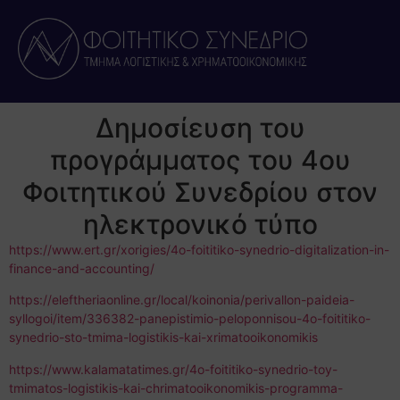
Δημοσίευση του
προγράμματος του 4ου
Φοιτητικού Συνεδρίου στον
ηλεκτρονικό τύπο
https://www.ert.gr/xorigies/4o-foititiko-synedrio-digitalization-in-
finance-and-accounting/
https://eleftheriaonline.gr/local/koinonia/perivallon-paideia-
syllogoi/item/336382-panepistimio-peloponnisou-4o-foititiko-
synedrio-sto-tmima-logistikis-kai-xrimatooikonomikis
https://www.kalamatatimes.gr/4o-foititiko-synedrio-toy-
tmimatos-logistikis-kai-chrimatooikonomikis-programma-