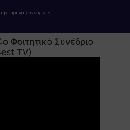
οηγούμενα Συνέδρια
4ο Φοιτητικό Συνέδριο
Best TV)